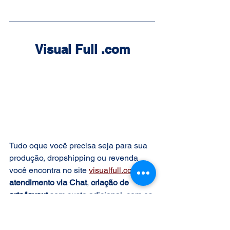
Visual Full .com
Tudo oque você precisa seja para sua 
produção, dropshipping ou revenda 
você encontra no site 
visualfull.com
atendimento via Chat
, 
criação de 
arte/layout
 sem custo adicional, com os 
melhores preços do mercado 
oferecendo produtos de qualidade. 