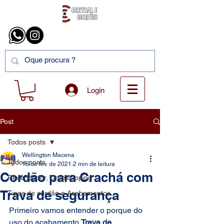
Login
Post
Todos posts
Wellington Macena
Todos posts
16 de fev. de 2021
2 min de leitura
Cordão para Crachá com
Revendedor, Dropshipping
Trava de segurança
Tipos de cordão e Acabamentos
Primeiro vamos entender o porque do 
uso do acabamento 
Trava de 