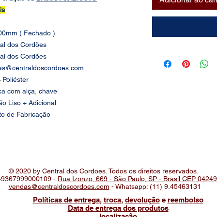
is
00mm ( Fechado )
ral dos Cordões
ral dos Cordões
as@centraldoscordoes.com
Poliéster
a com alça, chave
o Liso + Adicional
to de Fabricação
© 2020 by Central dos Cordoes. Todos os direitos reservados.
49367999000109 -
Rua Izonzo, 669 - São Paulo, SP - Brasil CEP 0424
vendas@centraldoscordoes.com
- Whatsapp: (11) 9.45463131
Políticas de entrega
,
troca
,
devolução
e
reembolso
Data de entrega dos produtos
localização