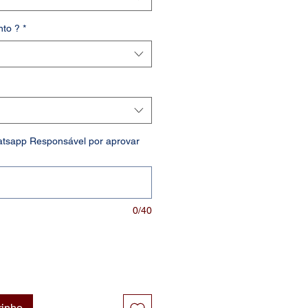
nto ?
*
atsapp Responsável por aprovar
0/40
rinho