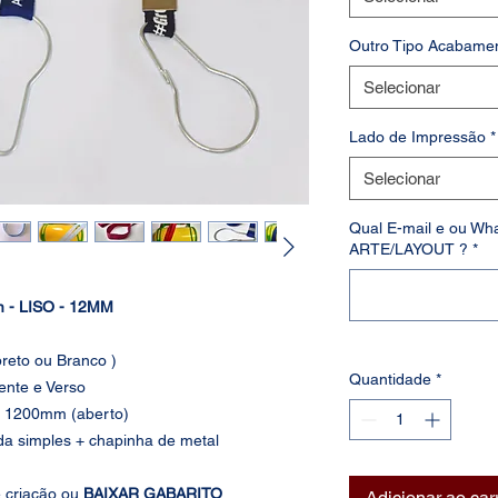
Outro Tipo Acabame
Selecionar
Lado de Impressão
*
Selecionar
Qual E-mail e ou Wh
ARTE/LAYOUT ?
*
m - LISO - 12MM
preto ou Branco )
Quantidade
*
ente e Verso
1200mm (aberto)
da simples + chapinha de metal
e criação ou
BAIXAR GABARITO
Adicionar ao car