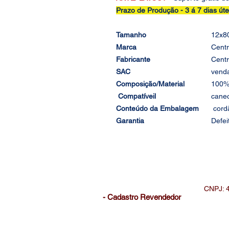
Prazo de Produção -
3 á 7
dias úte
Tamanho
12x8
Marca
Cent
Fabricante
Cent
SAC
vend
Composição/Material
100% 
Compatíveil
canec
Conteúdo da Embalagem
cordã
Garantia
Defei
CNPJ: 
- Cadastro Revendedor