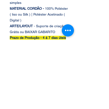
simples
MATERIAL CORDÃO -
100% Poliéster
( liso ou Silk ) | Poliéster Acetinado (
Digital )
ARTE/LAYOUT
- Suporte de criação
Grátis ou BAIXAR GABARITO
Prazo de Produção -
4 á 7
dias úteis
Marca
Central dos Cordões
Fabricante
Central dos Cordões
SAC
vendas@centraldoscor
does.com
Composição/
100% Poliéster | Metal
Material
Garantia
Defeito de Fabricação